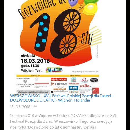
WIERSZOWISKO - XVIII Festiwal Polskiej Poezji dla Dzieci -
DOZWOLONE DO LAT 18 - Wijchen, Holandia
30
18-03-2018 11
18 marca 2018 w Wijchen w teatrze MOZAIEK odbędzie się XVIII
Festiwal Poezji dla Dzieci Wierszowisko. Tegoroczna edycja
nosi tytuł "Dozwolone do lat osiemnastu". Konkurs