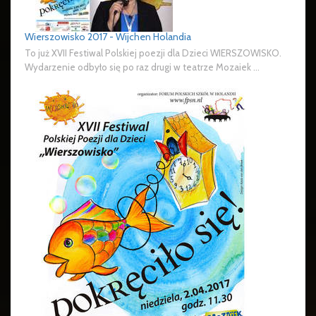
Wierszowisko 2017 - Wijchen Holandia
To już XVII Festiwal Polskiej poezji dla Dzieci WIERSZOWISKO.
Wydarzenie odbyło się po raz drugi w teatrze Mozaiek ...