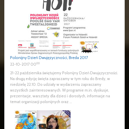
Polonijny Dzień Dwujęzyczności, Breda 2017
00
22-10-2017 00
21-22 października świętujemy Polonijny Dzień Dwujęzyczności.
Na drugą edycję święta zapraszamy w tym roku do Bredy, w
niedzielę 22.10. Do udziały w wydarzeniu zapraszamy
wszystkich zainteresowanych. W programie m.in. dyskusje,
prezentacje, warsztaty dla dzieci i dorosłych, informacje na
temat organizacji polonijnych oraz ...