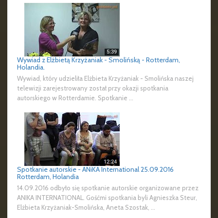
Wywiad z Elżbietą Krzyżaniak - Smolińską - Rotterdam,
Holandia.
Wywiad, który udzieliła Elżbieta Krzyżaniak - Smolińska naszej
telewizji zarejestrowany został przy okazji spotkania
autorskiego w Rotterdamie. Spotkanie ...
Spotkanie autorskie - ANiKA International 25.09.2016
Rotterdam, Holandia
14.09.2016 odbyło się spotkanie autorskie organizowane przez
ANIKA INTERNATIONAL. Gośćmi spotkania byli Agnieszka Steur,
Elżbieta Krzyżaniak-Smolińska, Aneta Szostak, ...