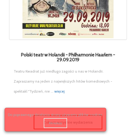
Polski teatr w Holandii - Philharmonie Haarlem -
29.09.2019
Teatru Kwadrat już niedługo zagości u nas w Holandii.
Zapraszamy na jeden z największych hitów komediowych -
spektakl "Tydzień, nie ...
więcej
Do poprawnego działania strony używamy plików cookies.
Zobacz wszystkie wydarzenia
Akceptuję