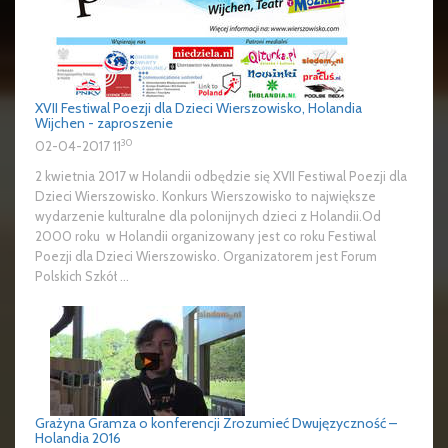
XVII Festiwal Poezji dla Dzieci Wierszowisko, Holandia
Wijchen - zaproszenie
30
02-04-2017 11
2 kwietnia 2017 w Holandii odbędzie się XVII Festiwal Poezji dla
Dzieci Wierszowisko. Konkurs Wierszowisko to największe
wydarzenie kulturalne dla polonijnych dzieci z Holandii.Od
2000 roku w Holandii organizowany jest co roku Festiwal
Poezji dla Dzieci Wierszowisko. Organizatorem jest Forum
Polskich Szkół ...
Grażyna Gramza o konferencji Zrozumieć Dwujęzyczność –
Holandia 2016