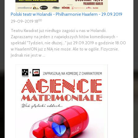
Polski teatr w Holandii - Philharmonie Haarlem - 29.09.2019
00
29-09-2019 18
Teatru Kwadrat już niedługo zagości u nas w Holandii.
Zapraszamy na jeden z największych hitów komediowych -
spektakl "Tydzień, nie dłużej…" już 29.09.2019 o godzinie 18.00
w Haarlem!ON już z NIĄ nie może. Ale to w ogóle. Fizycznie.
Jednak nie jest w ...