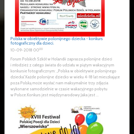
Polska w obiektywie polonijnego dziecka - konkurs
fotograficzny dla dzieci.
00
10-09-2018 00
Forum Polskich Szkół w Holandii zaprasza polonijne dzieci
i młodzież z całego świata do udziału w piątym wakacyjnym
konkursie fotograficznym: „Polska w obiektywie polonijnego
dziecka”.Każde polonijne dziecko w wieku 4-18 lat mieszkające
poza Polską może wysłać nam maksymalnie trzy zdjęcia
wykonane samodzielnie w czasie wakacyjnego pobytu
w Polsce.Konkurs jest międzynarodowy.Jaka jest ...