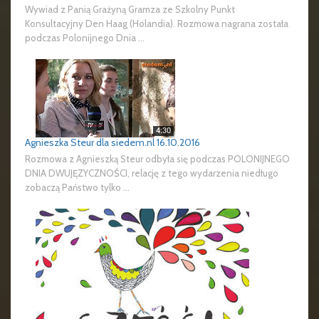
Wywiad z Panią Grażyną Gramza ze Szkolny Punkt
Konsultacyjny Den Haag (Holandia). Rozmowa nagrana została
podczas Polonijnego Dnia ...
Agnieszka Steur dla siedem.nl 16.10.2016
Rozmowa z Agnieszką Steur odbyła się podczas POLONIJNEGO
DNIA DWUJĘZYCZNOŚCI, relację z tego wydarzenia niedługo
zobaczą Państwo tylko ...