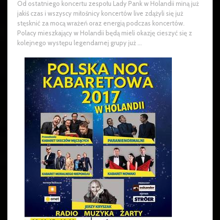
Od ostatniego koncertu zespołu Lady Pank w Holandii miną już
jakiś czas i wszyscy miłośnicy koncertów live zdążyli się już
stęsknić za mocą wrażeń oraz energią podczas koncertów.
Polacy mieszkający w Holandii będą mieli okazję cieszyć się z
kolejnego występu legendarnej grupy już ...