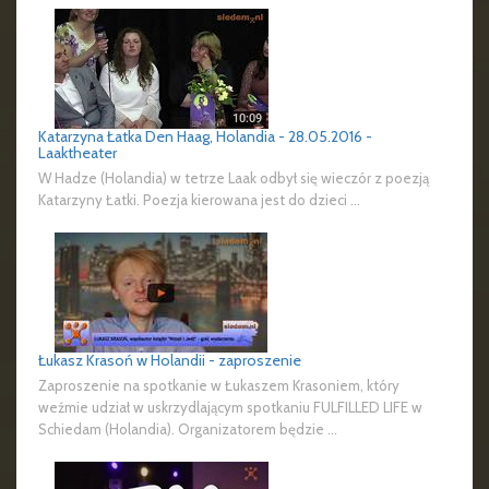
Katarzyna Łatka Den Haag, Holandia - 28.05.2016 -
Laaktheater
W Hadze (Holandia) w tetrze Laak odbył się wieczór z poezją
Katarzyny Łatki. Poezja kierowana jest do dzieci ...
Łukasz Krasoń w Holandii - zaproszenie
Zaproszenie na spotkanie w Łukaszem Krasoniem, który
weźmie udział w uskrzydlającym spotkaniu FULFILLED LIFE w
Schiedam (Holandia). Organizatorem będzie ...