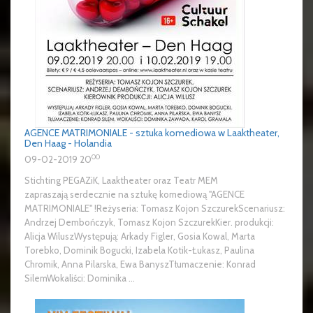
AGENCE MATRIMONIALE - sztuka komediowa w Laaktheater,
Den Haag - Holandia
00
09-02-2019 20
Stichting PEGAZiK, Laaktheater oraz Teatr MEM
zapraszają serdecznie na sztukę komediową "AGENCE
MATRIMONIALE" !Reżyseria: Tomasz Kojon SzczurekScenariusz:
Andrzej Dembończyk, Tomasz Kojon SzczurekKier. produkcji:
Alicja WiluszWystępują: Arkady Figler, Gosia Kowal, Marta
Torebko, Dominik Bogucki, Izabela Kotik-Łukasz, Paulina
Chromik, Anna Pilarska, Ewa BanyszTłumaczenie: Konrad
SilemWokaliści: Dominika ...