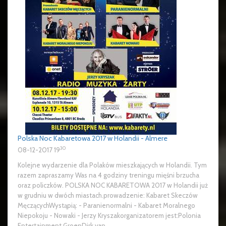
Polska Noc Kabaretowa 2017 w Holandii - Almere
30
08-12-2017 19
Kolejne wydarzenie dla Polaków mieszkających w Holandii. Tym
razem zapraszamy Was na 4 godziny treningu mięśni brzucha
oraz policzków. POLSKA NOC KABARETOWA 2017 w Holandii już
w grudniu w dwóch miastach.prowadzenie: Kabaret Skeczów
MęczącychWystąpią: - Paranienormalni - Kabaret Moralnego
Niepokoju - Nowaki - Jerzy Kryszakorganizatorem jest:Polonia
Entertainment GroepDirk van ...