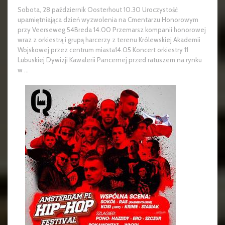
Sobota, 28 październik Oosterhout 10.30 Uroczystość
upamiętniająca dzień wyzwolenia na Cmentarzu Honorowym
przy Veerseweg 54Breda 14.00 Przemarsz kompanii honorowej
wraz z orkiestrą i grupą harcerzy z terenu Królewskiej Akademii
Wojskowej przez centrum miasta14.05 Koncert orkiestry 11
Lubuskiej Dywizji Kawalerii Pancernej przed ratuszem na rynku
w ...