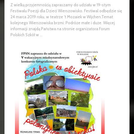
Z wielką przyjemnością zapraszamy do udziału w 19-stym
Festiwalu Poezji dla Dzieci Wierszowisko. Festiwal odbędzie się
24 marca 2019 roku, w teatrze 't Mozaiek w Wijchen.Temat
kolejnego Wierszowiska brzmi: Podróże małe i duże. Więcej
informacji znajdą Państwa na stronie organizatora Forum
Polskich Szkół w ...