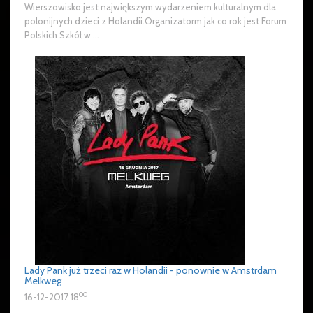
Wierszowisko jest największym wydarzeniem kulturalnym dla
polonijnych dzieci z Holandii.Organizatorm jak co rok jest Forum
Polskich Szkół w ...
Lady Pank już trzeci raz w Holandii - ponownie w Amstrdam
Melkweg
00
16-12-2017 18