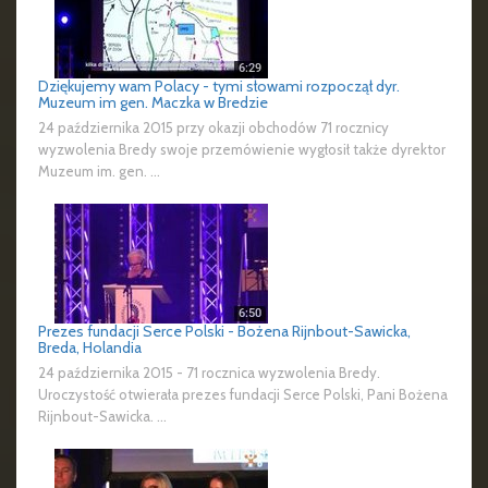
Dziękujemy wam Polacy - tymi słowami rozpoczął dyr.
Muzeum im gen. Maczka w Bredzie
24 października 2015 przy okazji obchodów 71 rocznicy
wyzwolenia Bredy swoje przemówienie wygłosił także dyrektor
Muzeum im. gen. ...
Prezes fundacji Serce Polski - Bożena Rijnbout-Sawicka,
Breda, Holandia
24 października 2015 - 71 rocznica wyzwolenia Bredy.
Uroczystość otwierała prezes fundacji Serce Polski, Pani Bożena
Rijnbout-Sawicka. ...