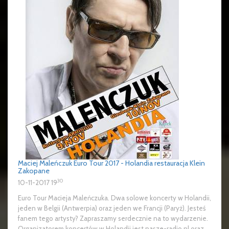
Maciej Maleńczuk Euro Tour 2017 - Holandia restauracja Klein
Zakopane
30
10-11-2017 19
Euro Tour Macieja Maleńczuka. Dwa solowe koncerty w Holandii,
jeden w Belgii (Antwerpia) oraz jeden we Francji (Paryż). Jesteś
fanem tego artysty? Zapraszamy serdecznie na to wydarzenie.
Organizatorem koncertów w Holandii jest nasze-radio.nl oraz