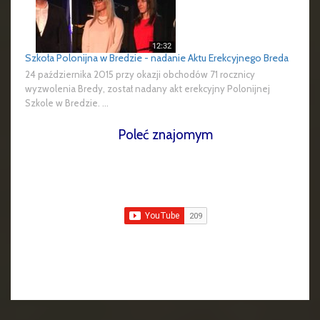
Szkoła Polonijna w Bredzie - nadanie Aktu Erekcyjnego Breda
24 października 2015 przy okazji obchodów 71 rocznicy
wyzwolenia Bredy, został nadany akt erekcyjny Polonijnej
Szkole w Bredzie. ...
Poleć znajomym