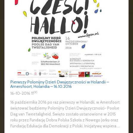
Pierwszy Polonijny Dzień Dwujęzyczności w Holandii –
Amersfoort, Holandia – 16.10.2016
00
16-10-2016 11
16 października 2016 po raz pierwszy w Holandii, w Amersfoort
świętować będziemy Polonijny Dzień Dwujęzyczności- Poolse
Dag van Tweetaligheid. Święto zostało ustanowione w 2015
roku przez Fundację Dobra Polska Szkoła z Nowego Jorku oraz
Fundację Edukacja dla Demokracji z Polski. Inicjatywę wspiera ...