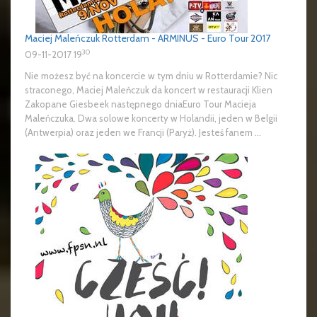
Maciej Maleńczuk Rotterdam - ARMINUS - Euro Tour 2017
30
09-11-2017 19
Nie możesz być na koncercie w tym dniu w Rotterdamie? Nic
straconego, Maciej Maleńczuk da koncert w restauracji Klien
Zakopane Giesbeek następnego dniaEuro Tour Macieja
Maleńczuka. Dwa solowe koncerty w Holandii, jeden w Belgii
(Antwerpia) oraz jeden we Francji (Paryż). Jesteś fanem ...