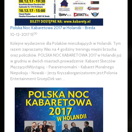
Polska Noc Kabaretowa 2017 w Holandii - Breda
00
10-12-2017 15
Kolejne wydarzenie dla Polaków mieszkających w Holandii. Tym
razem zapraszamy Was na 4 godziny treningu mięśni brzucha
oraz policzków. POLSKA NOC KABARETOWA 2017 w Holandii już
w grudniu w dwóch miastach.prowadzenie: Kabaret Skeczów
MęczącychWystąpią: - Paranienormalni - Kabaret Moralnego
Niepokoju - Nowaki - Jerzy Kryszakorganizatorem jest:Polonia
Entertainment GroepDirk van ...