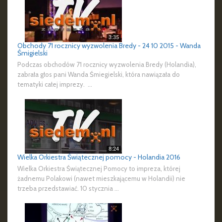
Obchody 71 rocznicy wyzwolenia Bredy - 24 10 2015 - Wanda
Śmigielski
Podczas obchodów 71 rocznicy wyzwolenia Bredy (Holandia),
zabrała głos pani Wanda Śmiegielski, która nawiązała do
tematyki całej imprezy. ...
Wielka Orkiestra Świątecznej pomocy - Holandia 2016
Wielka Orkiestra Świątecznej Pomocy to impreza, której
żadnemu Polakowi (nawet mieszkającemu w Holandii) nie
trzeba przedstawiać. 10 stycznia ...