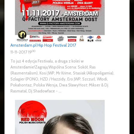
Amsterdam.pl Hip Hop Festival 2017
00
11-11-2017 19
To już 4 edycja Festivalu, a druga z kolei w
Amsterdamie!Zagrają:Wspólna Scena: Sokół, Ras
(Rasmentalism), Kosi JWP, Mr Krime, Stasiak (Alkopoligamia),
Szlagier (PONO, HZD / Hazzidy, Ero JWP, Szczur), Włodi,
Pokahontaz, Polska Wersja, Dwa SławyHost: Mikser & Dj
Rasmatal, Dj Shadowface - ...