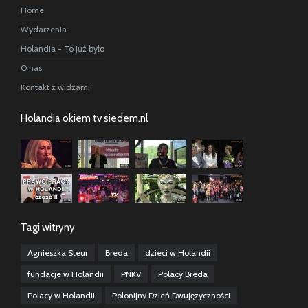
Home
Wydarzenia
Holandia - To już było
O nas
Kontakt z widzami
Holandia okiem tv siedem.nl
Tagi witryny
Agnieszka Steur
Breda
dzieci w Holandii
fundacje w Holandii
PNKV
Polacy Breda
Polacy w Holandii
Polonijny Dzień Dwujęzyczności