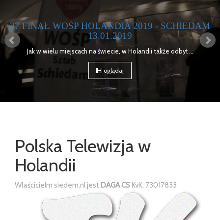
SCHIEDAM
MOTOSERCE BRUKSELA 2018 - R
15 kwietnia 2018 roku w Brukseli Odbyła się kolejna 
odbył ...
oglądaj
Polska Telewizja w
Holandii
Właścicielm siedem.nl jest
DAGA CS
KvK: 73017833