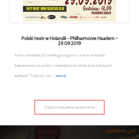
Polski teatr w Holandii - Philharmonie Haarlem -
29.09.2019
Teatru Kwadrat już niedługo zagości u nas w Holandii.
Zapraszamy na jeden z największych hitów komediowych -
spektakl "Tydzień, nie ...
więcej
Zobacz wszystkie wydarzenia