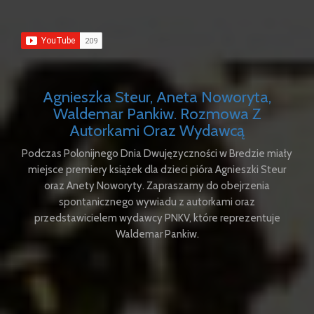
Agnieszka Steur, Aneta Noworyta,
Waldemar Pankiw. Rozmowa Z
Autorkami Oraz Wydawcą
Podczas Polonijnego Dnia Dwujęzyczności w Bredzie miały
miejsce premiery książek dla dzieci pióra Agnieszki Steur
oraz Anety Noworyty. Zapraszamy do obejrzenia
spontanicznego wywiadu z autorkami oraz
przedstawicielem wydawcy PNKV, które reprezentuje
Waldemar Pankiw.