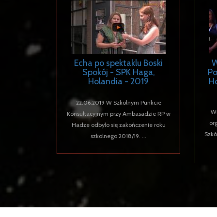
Echa po spektaklu Boski
W
Spokój - SPK Haga,
Po
Holandia - 2019
H
22.06.2019 W Szkolnym Punkcie
Wi
Konsultacyjnym przy Ambasadzie RP w
or
Hadze odbyło się zakończenie roku
Szkó
szkolnego 2018/19. ...