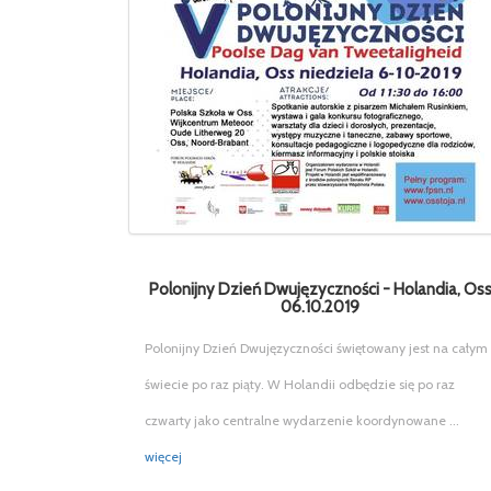
Polonijny Dzień Dwujęzyczności - Holandia, Os
06.10.2019
Polonijny Dzień Dwujęzyczności świętowany jest na całym
świecie po raz piąty. W Holandii odbędzie się po raz
czwarty jako centralne wydarzenie koordynowane ...
więcej