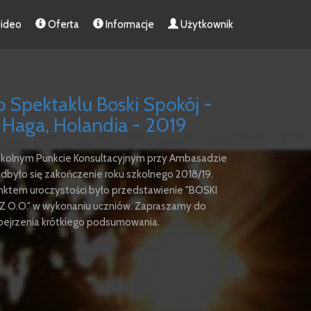
ideo
Oferta
Informacje
Użytkownik
 Spektaklu Boski Spokój -
Haga, Holandia - 2019
kolnym Punkcie Konsultacyjnym przy Ambasadzie
dbyło się zakończenie roku szkolnego 2018/19.
tem uroczystości było przedstawienie "BOSKI
Z O.O." w wykonaniu uczniów. Zapraszamy do
bejrzenia krótkiego podsumowania.