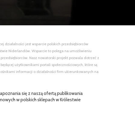
 działalności jest wsparcie polskich przedsiębiorców
estwie Niderlandów. Wsparcie to polega na umożliwieniu
 przedsiębiorców. Nasz nowatorski projekt pozwala dotrzeć z
ie będącej użytkownikami portali społecznościowych, które są
ośnikami informacji o działalności firm ukierunkowanych na
poznania się z naszą ofertą publikowania
mowych w polskich sklepach w Królestwie