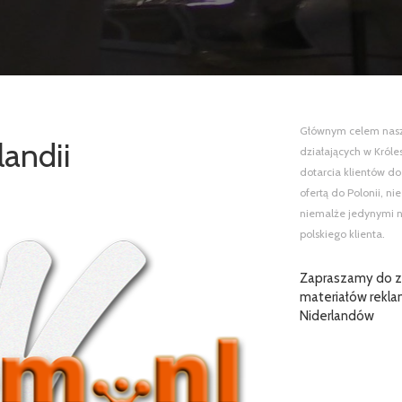
Głównym celem naszej
landii
działających w Król
dotarcia klientów do
ofertą do Polonii, n
niemalże jedynymi n
polskiego klienta.
Zapraszamy do za
materiałów rekla
Niderlandów