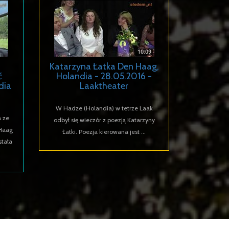
Katarzyna Łatka Den Haag,
ć
Holandia - 28.05.2016 -
dia
Laaktheater
W Hadze (Holandia) w tetrze Laak
 ze
odbył się wieczór z poezją Katarzyny
 Haag
Łatki. Poezja kierowana jest ...
tała