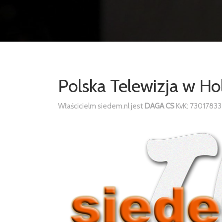
Polska Telewizja w Ho
Właścicielm siedem.nl jest
DAGA CS
KvK: 73017833