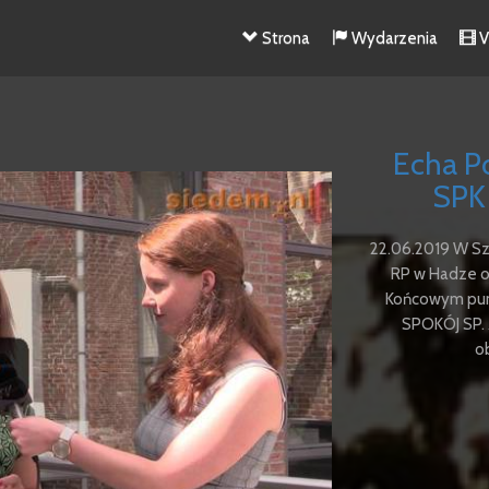
Strona
Wydarzenia
V
Echa Po
SPK 
22.06.2019 W Sz
RP w Hadze o
Końcowym punk
SPOKÓJ SP. 
o