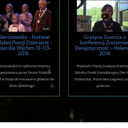
ierszowisko - Festiwal
Grażyna Gramza o
lskiej Poezji Dziecięcej -
konferencji Zrozumie
olandia Wijchen 13-03-
Dwujęzyczność – Holan
2016
2016
erszowisko to cykliczna impreza
Wywiad z Panią Grażyną Gramza
ganizowana przez Forum Polskich
Szkolny Punkt Konsultacyjny Den
ł w Holandii kierowana głównie do
(Holandia). Rozmowa nagrana zos
dzieci polskiego ...
podczas ...