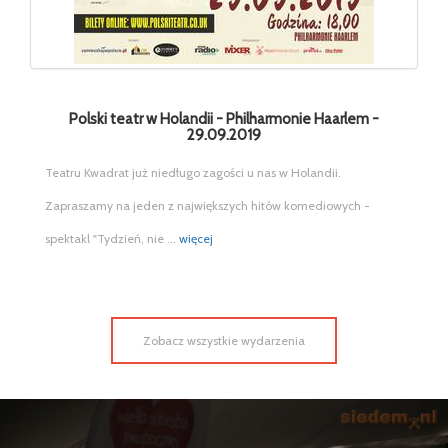
Polski teatr w Holandii - Philharmonie Haarlem -
29.09.2019
Teatru Kwadrat już niedługo zagości u nas w Holandii.
Zapraszamy na jeden z największych hitów komediowych -
spektakl "Tydzień, nie ...
więcej
Zobacz wszystkie wydarzenia