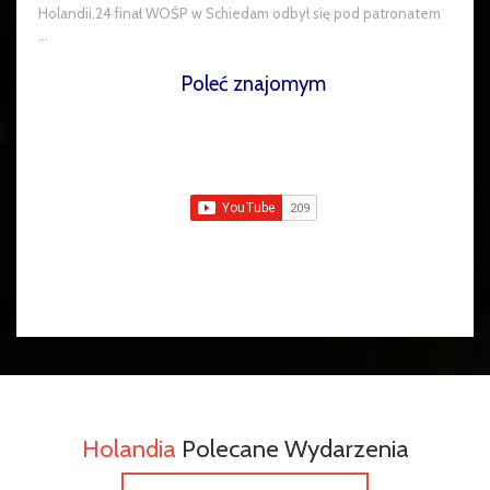
Holandii.24 finał WOŚP w Schiedam odbył się pod patronatem
...
Poleć znajomym
Holandia
Polecane Wydarzenia