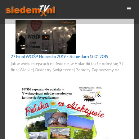
27 Finał WOŚP Holandia 2019 - Schiedam 13.01.2019
Jak w wielu miejscach na świecie, w Holandii także odbył się 27
finał Wielkiej Orkiestry Świątecznej Pomocy.Zapraszamy na ...