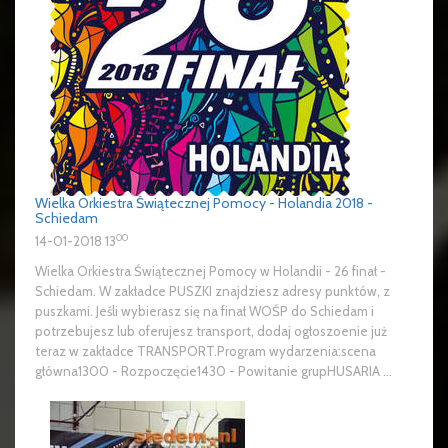
Wielka Orkiestra Świątecznej Pomocy - Holandia 2018 -
Schiedam
00
14-01-2018 13
Wielka Orkiestra Świątecznej Pomocy w Holandii - 26 finał -
Schiedam. W zakładce PUSZKI znajdziesz adresy punktów, z
puszkami. Jeśli wybierasz się na finał WOŚP do Schiedam i
potrzebujesz lub oferujesz transport, dodaj ogłoszoenie już
teraz w zakładce TRANSPORT.Program wydarzenia:scena
główna1300 - Rozpoczęcie1430 - Powitanie grupHUSARIA ...