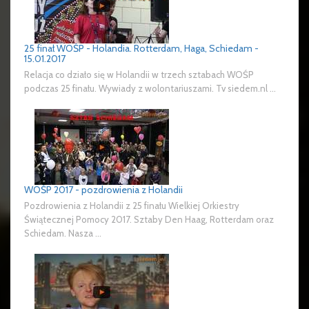
25 finał WOŚP - Holandia. Rotterdam, Haga, Schiedam -
15.01.2017
Relacja co działo się w Holandii w trzech sztabach WOŚP
podczas 25 finału. Wywiady z wolontariuszami. Tv siedem.nl ...
WOŚP 2017 - pozdrowienia z Holandii
Pozdrowienia z Holandii z 25 finału Wielkiej Orkiestry
Świątecznej Pomocy 2017. Sztaby Den Haag, Rotterdam oraz
Schiedam. Nasza ...