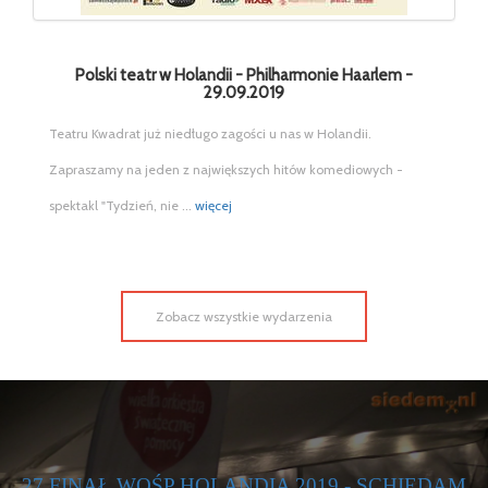
Polski teatr w Holandii - Philharmonie Haarlem -
29.09.2019
Teatru Kwadrat już niedługo zagości u nas w Holandii.
Zapraszamy na jeden z największych hitów komediowych -
spektakl "Tydzień, nie ...
więcej
Zobacz wszystkie wydarzenia
AM
MOTOSERCE BRUKSELA 2018 - RELACJA