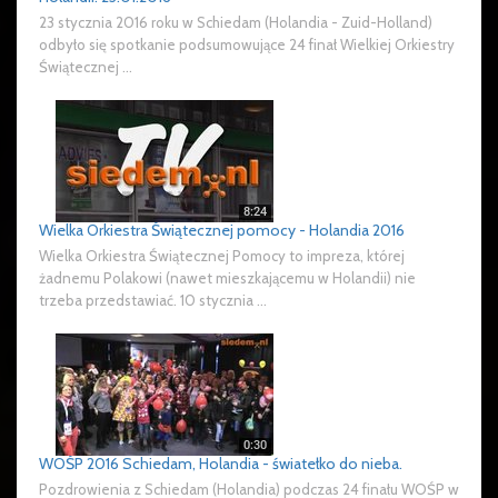
23 stycznia 2016 roku w Schiedam (Holandia - Zuid-Holland)
odbyło się spotkanie podsumowujące 24 finał Wielkiej Orkiestry
Świątecznej ...
Wielka Orkiestra Świątecznej pomocy - Holandia 2016
Wielka Orkiestra Świątecznej Pomocy to impreza, której
żadnemu Polakowi (nawet mieszkającemu w Holandii) nie
trzeba przedstawiać. 10 stycznia ...
WOŚP 2016 Schiedam, Holandia - światełko do nieba.
Pozdrowienia z Schiedam (Holandia) podczas 24 finału WOŚP w