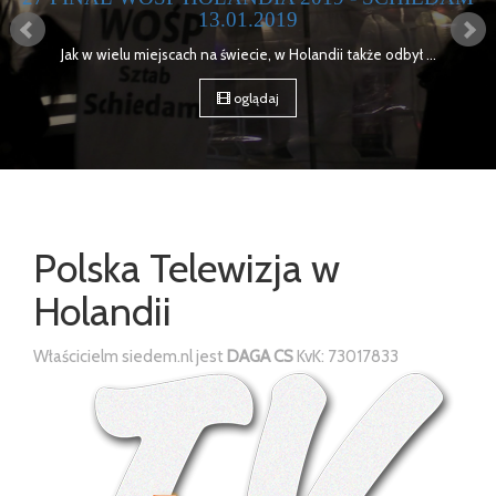
15 kwietnia 2018 roku w Brukseli Odbyła się kolejna edycja ...
oglądaj
Polska Telewizja w
Holandii
Właścicielm siedem.nl jest
DAGA CS
KvK: 73017833