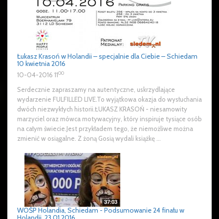
Łukasz Krasoń w Holandii – specjalnie dla Ciebie – Schiedam
10 kwietnia 2016
00
10-04-2016 11
Serdecznie zapraszamy na autentyczne, uskrzydlające
wydarzenie FULFILLED LIVE.To wyjątkowa okazja do wysłuchania
dwóch niezwykłych historii.ŁUKASZ KRASOŃ - niesamowity
marzyciel oraz mówca motywacyjny, który inspiruje tysiące osób
na całym świecie.Jest przykładem tego, że niemożliwe można
zmienić w osiągalne. Z żoną Gosią wydali książkę ...
WOŚP Holandia, Schiedam - Podsumowanie 24 finału w
Holandii. 23.01.2016