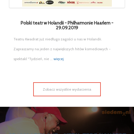
Polski teatr w Holandii - Philharmonie Haarlem -
29.09.2019
Teatru Kwadrat już niedługo zagości u nas w Holandii.
Zapraszamy na jeden z największych hitów komediowych -
spektakl "Tydzień, nie ...
więcej
Zobacz wszystkie wydarzenia