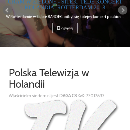
GRAM W ZIELONE - SITEK, TEDE KONCERT
HOLANDIA, ROTTERDAM 2018
W Rotterdamie w klubie BAROEG odbył się kolejny koncert polskich ...
oglądaj
Polska Telewizja w
Holandii
Właścicielm siedem.nl jest
DAGA CS
KvK: 73017833