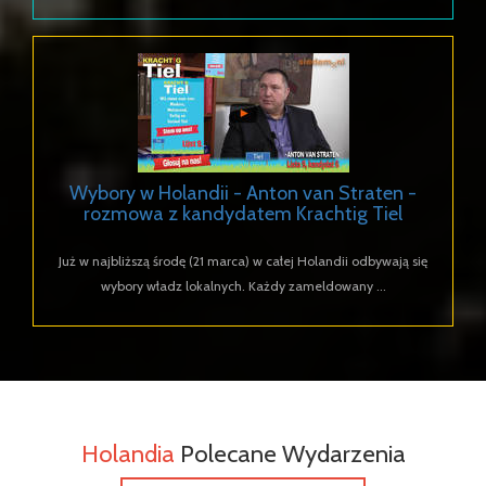
Wybory w Holandii - Anton van Straten -
rozmowa z kandydatem Krachtig Tiel
Już w najbliższą środę (21 marca) w całej Holandii odbywają się
wybory władz lokalnych. Każdy zameldowany ...
Holandia
Polecane Wydarzenia