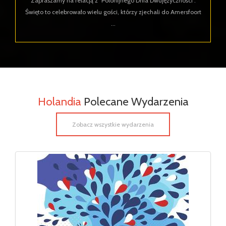
Zapraszamy na relacją z "Polonijnego Dnia Dwujęzyczności".
Święto to celebrowało wielu gości, którzy zjechali do Amersfoort
...
Holandia
Polecane Wydarzenia
Zobacz wszystkie wydarzenia