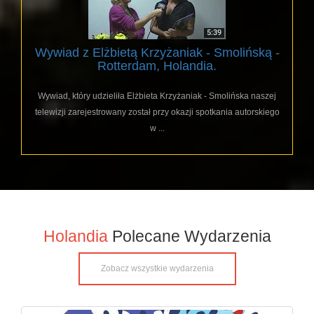
Wywiad z Elżbietą Krzyżaniak - Smolińską -
Rotterdam, Holandia.
Wywiad, który udzieliła Elżbieta Krzyżaniak - Smolińska naszej
telewizji zarejestrowany został przy okazji spotkania autorskiego
w ...
Holandia
Polecane Wydarzenia
Zobacz wszystkie wydarzenia