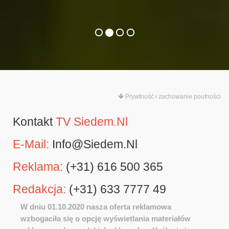
Prywtność i zachowanie poufności
Kontakt
TV Siedem.nl
E-Mail:
Info@siedem.nl
Reklama:
(+31) 616 500 365
Redakcja:
(+31) 633 7777 49
W dniu 01.10.2020 nasza oferta reklamowa
wzbogaciła się o opcję wyświetlania materiałów