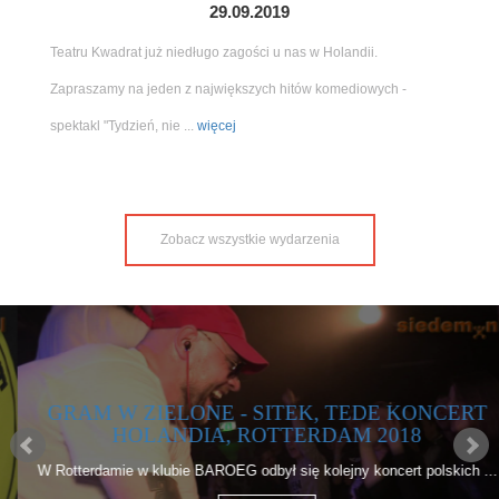
29.09.2019
Teatru Kwadrat już niedługo zagości u nas w Holandii.
Zapraszamy na jeden z największych hitów komediowych -
spektakl "Tydzień, nie ...
więcej
Zobacz wszystkie wydarzenia
GRAM W ZIELONE - SITEK, TEDE KONCERT
HOLANDIA, ROTTERDAM 2018
W Rotterdamie w klubie BAROEG odbył się kolejny koncert polskich ...