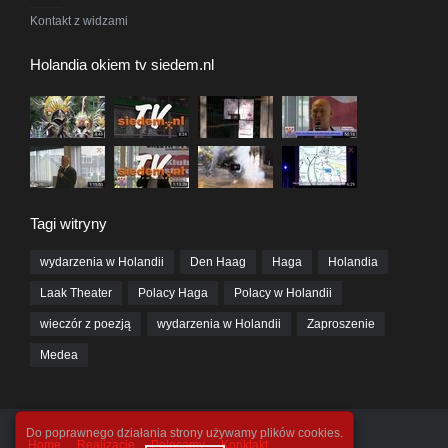
Kontakt z widzami
Holandia okiem tv siedem.nl
Tagi witryny
wydarzenia w Holandii
Den Haag
Haga
Holandia
Laak Theater
Polacy Haga
Polacy w Holandii
wieczór z poezją
wydarzenia w Holandii
Zaproszenie
Medea
Do poprawnego działania strony używamy plików cookies.
Home
Realizacje
Polecamy
Konktakt