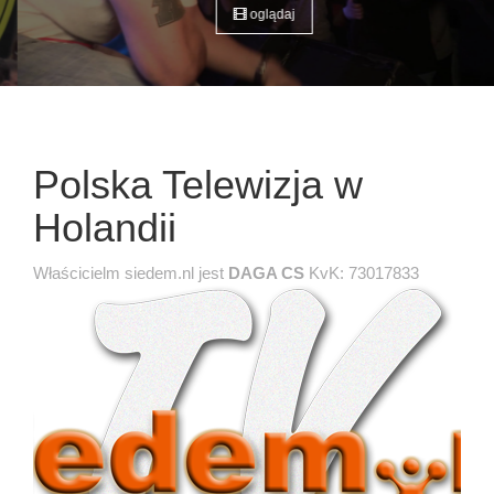
oglądaj
Polska Telewizja w
Holandii
Właścicielm siedem.nl jest
DAGA CS
KvK: 73017833