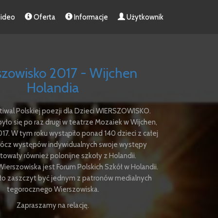
ideo
Oferta
Informacje
Użytkownik
zowisko 2017 - Wijchen
Holandia
stiwal Polskiej poezji dla Dzieci WIERSZOWISKO.
ło się po raz drugi w teatrze Mozaiek w Wijchen,
17. W tym roku wystąpiło ponad 140 dzieci z całej
prócz występów indywidualnych swoje występy
owały również polonijne szkoły z Holandii.
ierszowiska jest Forum Polskich Szkół w Holandii.
ło zaszczyt być jednym z patronów medialnych
tegorocznego Wierszowiska.
Zapraszamy na relację.