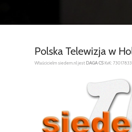
Polska Telewizja w Ho
Właścicielm siedem.nl jest
DAGA CS
KvK: 73017833