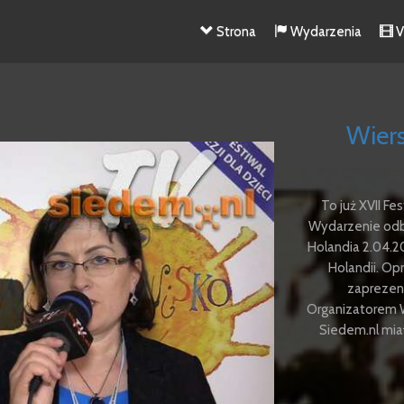
Strona
Wydarzenia
V
Wiers
To już XVII Fe
Wydarzenie odby
Holandia 2.04.20
Holandii. O
zaprezent
Organizatorem W
Siedem.nl mia