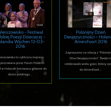
ierszowisko - Festiwal
Polonijny Dzień
lskiej Poezji Dziecięcej -
Dwujęzyczności – Holan
olandia Wijchen 13-03-
Amersfoort 2016
2016
Zapraszamy na relacją z "Polonij
erszowisko to cykliczna impreza
Dnia Dwujęzyczności". Święto t
ganizowana przez Forum Polskich
celebrowało wielu gości, którzy zje
ł w Holandii kierowana głównie do
do Amersfoort ...
dzieci polskiego ...