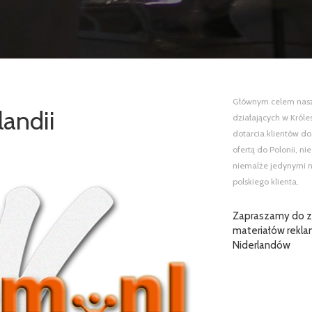
Głównym celem naszej
landii
działających w Król
dotarcia klientów do
ofertą do Polonii, n
niemalże jedynymi n
polskiego klienta.
Zapraszamy do za
materiałów rekla
Niderlandów