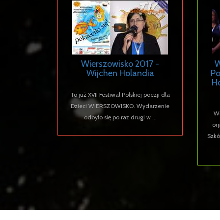
Wierszowisko 2017 -
W
Wijchen Holandia
Po
H
To już XVII Festiwal Polskiej poezji dla
Dzieci WIERSZOWISKO. Wydarzenie
Wi
odbyło się po raz drugi w ...
or
Szkó