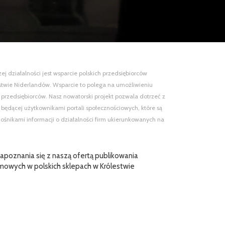
 działalności jest wsparcie polskich przedsiębiorców
estwie Niderlandów. Wsparcie to polega na umożliwieniu
 przedsiębiorców. Nasz nowatorski projekt pozwala dotrzeć z
ie będącej użytkownikami portali społecznościowych, które są
ośnikami informacji o działalności firm ukierunkowanych na
poznania się z naszą ofertą publikowania
mowych w polskich sklepach w Królestwie