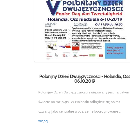
Polonijny Dzień Dwujęzyczności - Holandia, Os
06.10.2019
Polonijny Dzień Dwujęzyczności świętowany jest na całym
świecie po raz piąty. W Holandii odbędzie się po raz
czwarty jako centralne wydarzenie koordynowane ...
więcej