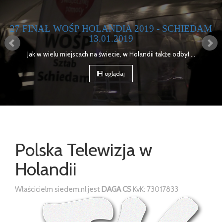
Ł WOŚP HOLANDIA 2019 - SCHIEDAM
MOTOS
13.01.2019
15 kwiet
ielu miejscach na świecie, w Holandii także odbył ...
oglądaj
Polska Telewizja w
Holandii
Właścicielm siedem.nl jest
DAGA CS
KvK: 73017833