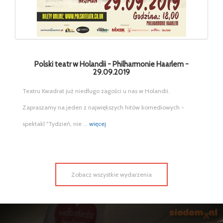
Polski teatr w Holandii - Philharmonie Haarlem -
29.09.2019
Teatru Kwadrat już niedługo zagości u nas w Holandii.
Zapraszamy na jeden z największych hitów komediowych -
spektakl "Tydzień, nie ...
więcej
Zobacz wszystkie wydarzenia