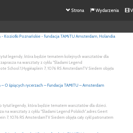
Strona
Wydarzenia
V
h - Koziołki Poznańskie - fundacja TAMiTU Amsterdam, Holandia
 tytuł legendy, która będzie tematem kolejnych warsztatów dla
 zaprasza na warsztaty z cyklu "Śladami Legend
roote School 1,Hygiëaplein 7, 1076 RS AmsterdamTV Siedem objęła
h – O śpiących rycerzach – Fundacja TAMITU – Amsterdam
o tytuł legendy, która będzie tematem warsztatów dla dzieci.
a na warsztaty z cyklu "Śladami Legend Polskich".adres:Geert
lein 7, 1076 RS AmsterdamTV Siedem objęła cały cykl patronatem