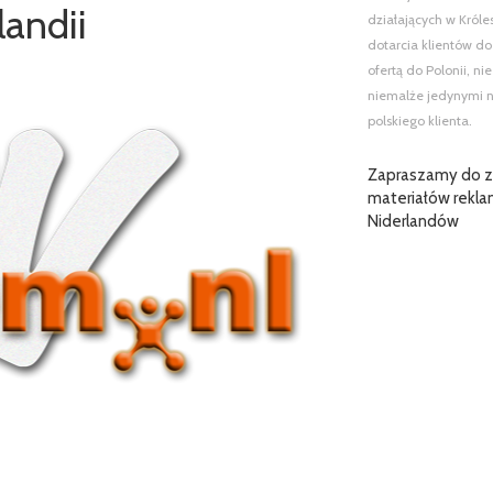
landii
działających w Król
dotarcia klientów do
ofertą do Polonii, n
niemalże jedynymi n
polskiego klienta.
Zapraszamy do za
materiałów rekla
Niderlandów