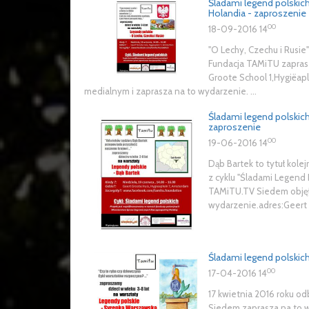
Śladami legend polskic
Holandia - zaproszenie
00
18-09-2016 14
"O Lechy, Czechu i Rusie
Fundacja TAMiTU zaprasz
Groote School 1,Hygiëap
medialnym i zaprasza na to wydarzenie. ...
Śladami legend polskic
zaproszenie
00
19-06-2016 14
Dąb Bartek to tytuł kole
z cyklu "Śladami Legend
TAMiTU.TV Siedem objęła
wydarzenie.adres:Geert G
Śladami legend polskic
00
17-04-2016 14
17 kwietnia 2016 roku od
Siedem zaprasza na to w