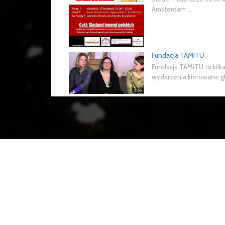
Amsterdam ...
Fundacja TAMITU
Fundacja TAMiTU to kilka
wydarzenia kierowane głó