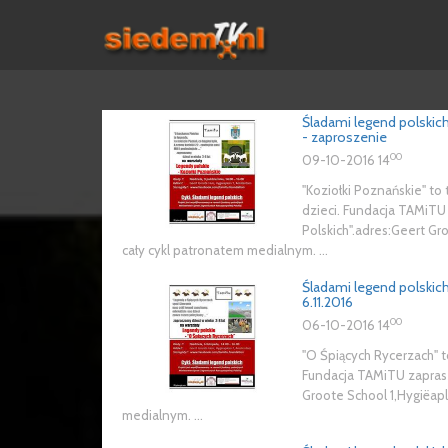
Śladami legend polskic
- zaproszenie
00
09-10-2016 14
"Koziołki Poznańskie" to
dzieci. Fundacja TAMiTU
Polskich".adres:Geert G
cały cykl patronatem medialnym. ...
Śladami legend polskic
6.11.2016
00
06-10-2016 14
"O Śpiących Rycerzach" t
Fundacja TAMiTU zaprasz
Groote School 1,Hygiëap
medialnym. ...