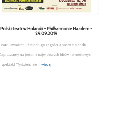
Polski teatr w Holandii - Philharmonie Haarlem -
29.09.2019
Teatru Kwadrat już niedługo zagości u nas w Holandii.
Zapraszamy na jeden z największych hitów komediowych
- spektakl "Tydzień, nie ...
więcej