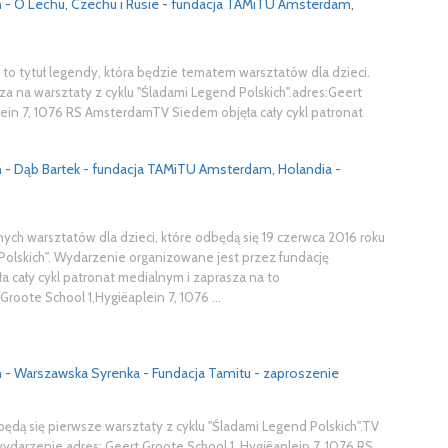
h - O Lechu, Czechu i Rusie - fundacja TAMiTU Amsterdam,
" to tytuł legendy, która będzie tematem warsztatów dla dzieci.
a na warsztaty z cyklu "Śladami Legend Polskich".adres:Geert
lein 7, 1076 RS AmsterdamTV Siedem objęła cały cykl patronat
h - Dąb Bartek - fundacja TAMiTU Amsterdam, Holandia -
jnych warsztatów dla dzieci, które odbędą się 19 czerwca 2016 roku
 Polskich". Wydarzenie organizowane jest przez fundację
 cały cykl patronat medialnym i zaprasza na to
roote School 1,Hygiëaplein 7, 1076 ...
h - Warszawska Syrenka - Fundacja Tamitu - zaproszenie
będą się pierwsze warsztaty z cyklu "Śladami Legend Polskich".TV
ydarzenie.adres: Geert Groote School 1, Hygiëaplein 7, 1076 RS