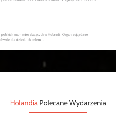
 polskich mam mieszkających w Holandii. Organizują różne
wnie dla dzieci. Ich celem ...
Holandia
Polecane Wydarzenia