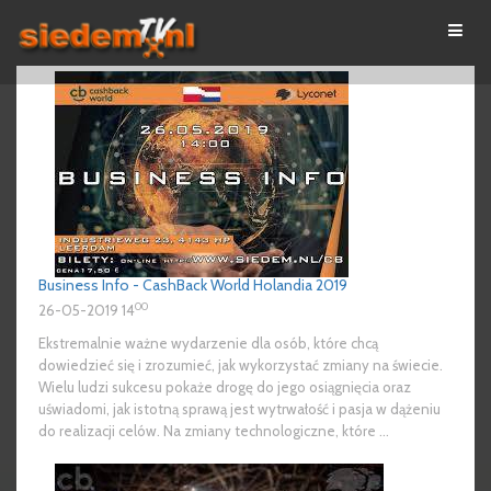
Business Info - CashBack World Holandia 2019
00
26-05-2019 14
Ekstremalnie ważne wydarzenie dla osób, które chcą
dowiedzieć się i zrozumieć, jak wykorzystać zmiany na świecie.
Wielu ludzi sukcesu pokaże drogę do jego osiągnięcia oraz
uświadomi, jak istotną sprawą jest wytrwałość i pasja w dążeniu
do realizacji celów. Na zmiany technologiczne, które ...