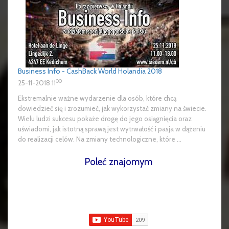
Business Info - CashBack World Holandia 2018
00
25-11-2018 11
Ekstremalnie ważne wydarzenie dla osób, które chcą
dowiedzieć się i zrozumieć, jak wykorzystać zmiany na świecie.
Wielu ludzi sukcesu pokaże drogę do jego osiągnięcia oraz
uświadomi, jak istotną sprawą jest wytrwałość i pasja w dążeniu
do realizacji celów. Na zmiany technologiczne, które ...
Poleć znajomym