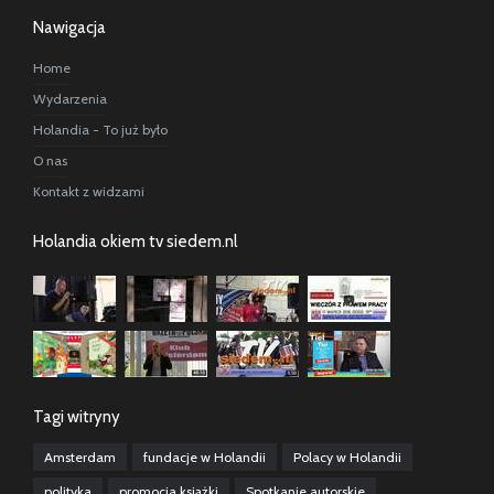
Nawigacja
Home
Wydarzenia
Holandia - To już było
O nas
Kontakt z widzami
Holandia okiem tv siedem.nl
Tagi witryny
Amsterdam
fundacje w Holandii
Polacy w Holandii
polityka
promocja książki
Spotkanie autorskie