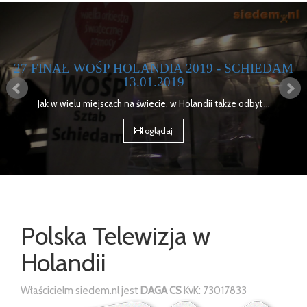
HIEDAM
MOTOSERCE BRUKSELA 2018 - REL
15 kwietnia 2018 roku w Brukseli Odbyła się kolejna edycj
 ...
oglądaj
Polska Telewizja w
Holandii
Właścicielm siedem.nl jest
DAGA CS
KvK: 73017833