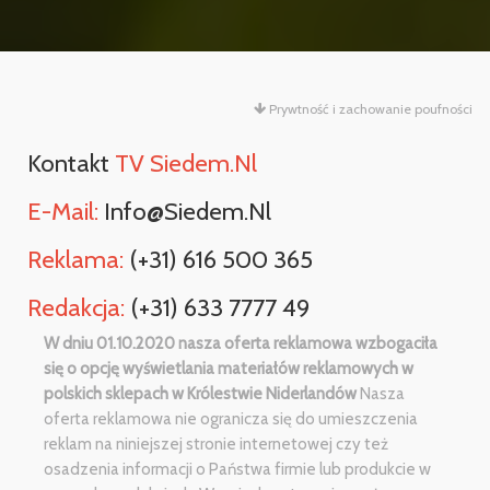
Prywtność i zachowanie poufności
Kontakt
TV Siedem.nl
E-Mail:
Info@siedem.nl
Reklama:
(+31) 616 500 365
Redakcja:
(+31) 633 7777 49
W dniu 01.10.2020 nasza oferta reklamowa wzbogaciła
się o opcję wyświetlania materiałów reklamowych w
polskich sklepach w Królestwie Niderlandów
Nasza
oferta reklamowa nie ogranicza się do umieszczenia
reklam na niniejszej stronie internetowej czy też
osadzenia informacji o Państwa firmie lub produkcie w