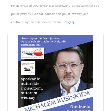
Polonijny Dzień Dwujęzyczności świętowany jest na całym świecie
po raz piąty. W Holandii odbędzie się po raz czwarty jako
centralne wydarzenie koordynowane ...
więcej