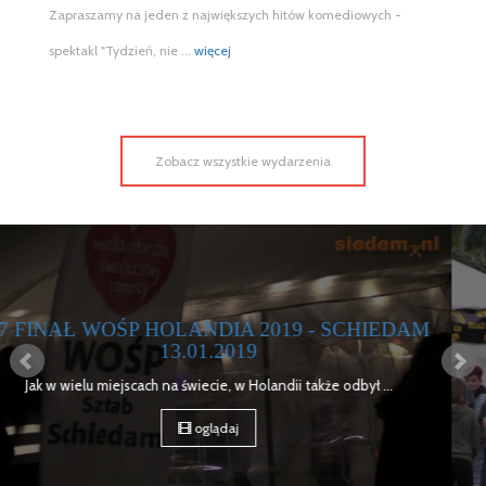
Zapraszamy na jeden z największych hitów komediowych -
spektakl "Tydzień, nie ...
więcej
Zobacz wszystkie wydarzenia
AM
MOTOSERCE BRUKSELA 2018 - RELACJA
15 kwietnia 2018 roku w Brukseli Odbyła się kolejna edycja ...
oglądaj