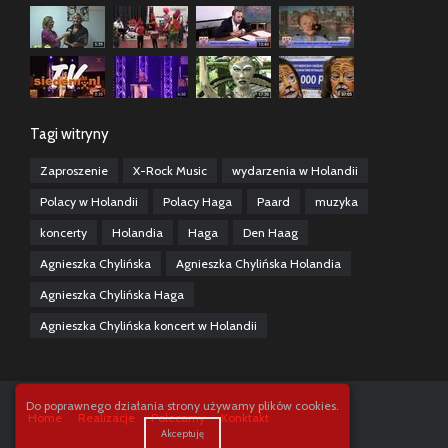
Tagi witryny
Zaproszenie
X-Rock Music
wydarzenia w Holandii
Polacy w Holandii
Polacy Haga
Paard
muzyka
koncerty
Holandia
Haga
Den Haag
Agnieszka Chylińska
Agnieszka Chylińska Holandia
Agnieszka Chylińska Haga
Agnieszka Chylińska koncert w Holandii
Do poprawnego działania strony używamy plików cookies.
Home
Realizacje
Polecamy
Konktakt
Akceptuję