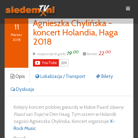
Agnieszka Chylińska -
11
koncert Holandia, Haga
Marzec
2018
2018
00
00
19
22
rozpoczęcie godz
koniec
Opis
Lokalizacja / Transport
Bilety
Dyskusja
Kolejny koncert polskiej gwiazdy w klubie Paard
(dawny
Paard van Troje)
w Den Haag. Tym razem w Holandii
zagości Agnieszka Chylińska. Koncert organizuje
X-
Rock Music
.