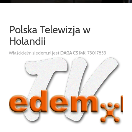
Polska Telewizja w
Holandii
Właścicielm siedem.nl jest
DAGA CS
KvK: 73017833