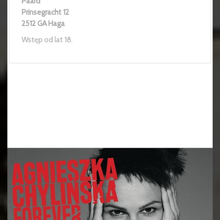
Paard
Prinsegracht 12
2512 GA Haga
Wstęp od lat 18.